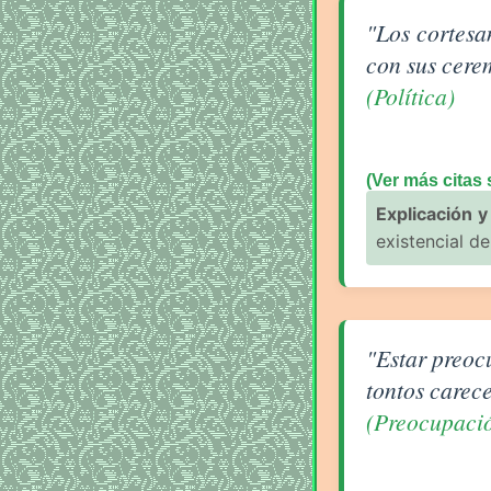
Aforismo sobre P
"Los cortesa
con sus cere
(Política)
(Ver más citas 
Explicación y 
existencial de
Aforismo sobre 
"Estar preoc
tontos carec
(Preocupaci