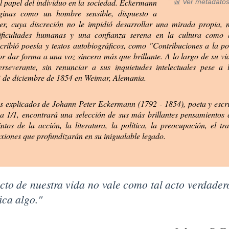
 el papel del individuo en la sociedad. Eckermann
📊 Ver metadatos
ginas como un hombre sensible, dispuesto a
er, cuya discreción no le impidió desarrollar una mirada propia,
ificultades humanas y una confianza serena en la cultura como 
cribió poesía y textos autobiográficos, como "Contribuciones a la po
or dar forma a una voz sincera más que brillante. A lo largo de su 
rseverante, sin renunciar a sus inquietudes intelectuales pese a l
 3 de diciembre de 1854 en Weimar, Alemania.
s explicados de Johann Peter Eckermann (1792 - 1854), poeta y escr
a 1/1, encontrará una selección de sus más brillantes pensamientos 
ntos de la acción, la literatura, la política, la preocupación, el tr
iones que profundizarán en su inigualable legado.
Acción de Johann P. Eckermann
cto de nuestra vida no vale como tal acto verdadero
ica algo."