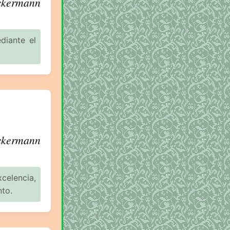
ckermann
diante el
ckermann
celencia,
nto.