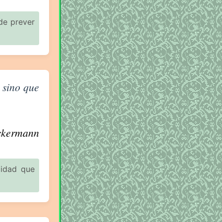
de prever
 sino que
ckermann
lidad que