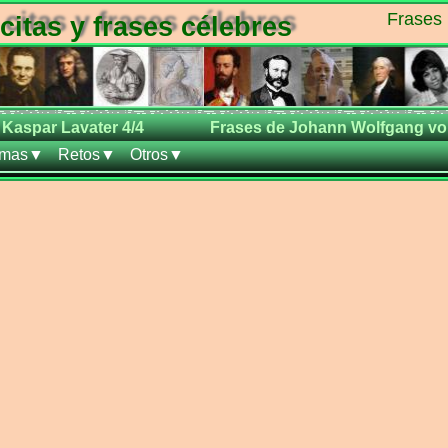
Frases 
citas y frases célebres
Kaspar Lavater 4/4
Frases de Johann Wolfgang vo
emas▼
Retos▼
Otros▼