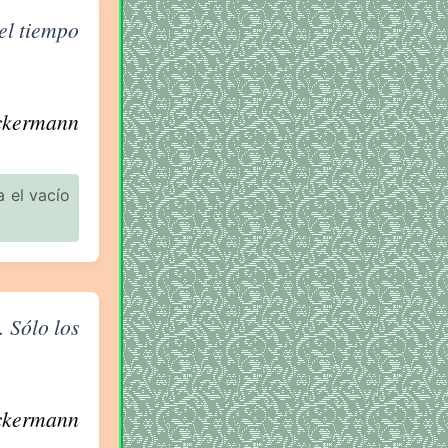
el tiempo
ckermann
 el vacío
 Sólo los
ckermann