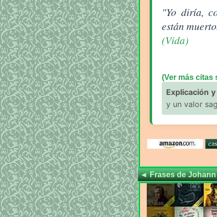
Aforismo sobre 
"Yo diría, 
están muerto
(Vida)
(Ver más citas 
Explicación y 
y un valor sag
◄
Frases de Johann 