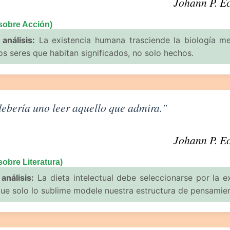
Johann P. E
 sobre Acción)
 análisis:
La existencia humana trasciende la biología me
s seres que habitan significados, no solo hechos.
iteratura de Johann P. Eckermann
ebería uno leer aquello que admira."
Johann P. E
sobre Literatura)
análisis:
La dieta intelectual debe seleccionarse por la ex
ue solo lo sublime modele nuestra estructura de pensamie