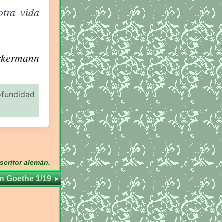
otra vida
ckermann
ofundidad
scritor alemán.
n Goethe 1/19
►