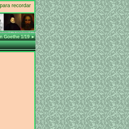
para recordar
n Goethe 1/19
►