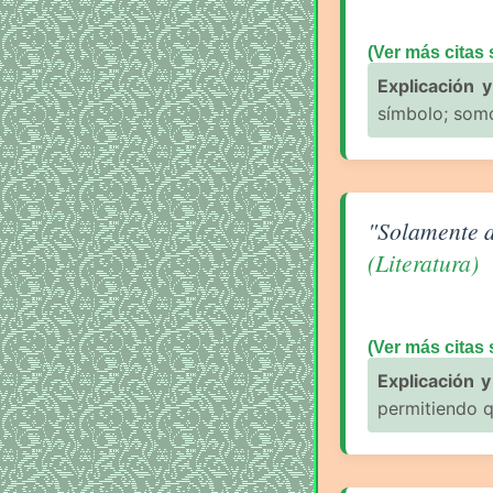
(Ver más citas
Explicación y
símbolo; somo
Aforismo sobre L
"Solamente d
(Literatura)
(Ver más citas 
Explicación y 
permitiendo q