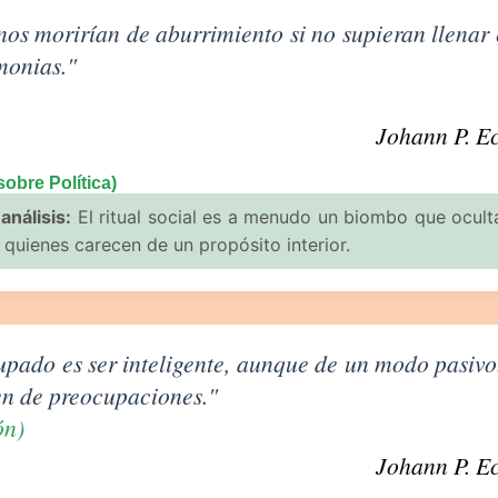
olítica de Johann P. Eckermann
nos morirían de aburrimiento si no supieran llenar 
monias."
Johann P. E
sobre Política)
análisis:
El ritual social es a menudo un biombo que oculta
 quienes carecen de un propósito interior.
Preocupación de Johann P. Eckermann
upado es ser inteligente, aunque de un modo pasivo.
en de preocupaciones."
ón)
Johann P. E