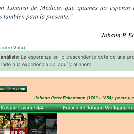
Vida de Johann P. Eckermann
con Lorenzo de Médicis, que quienes no esperan 
s también para la presente."
Johann P. E
sobre Vida)
análisis:
La esperanza en lo trascendente dota de una pr
rado a la experiencia del aquí y el ahora.
Johann Peter Eckermann (1792 - 1854), poeta y e
Kaspar Lavater 4/4
Frases de Johann Wolfgang vo