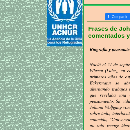
f
Compartir
Frases de Joh
comentados y c
Biografía y pensami
Nació el 21 de septi
Winsen (Luhe), en e
primeros años de esf
Eckermann se abri
alternando trabajos
que revelaba una c
pensamiento. Su vida
Johann Wolfgang von 
sobre todo, interlocu
conocida, "Conversac
no solo recoge ideas