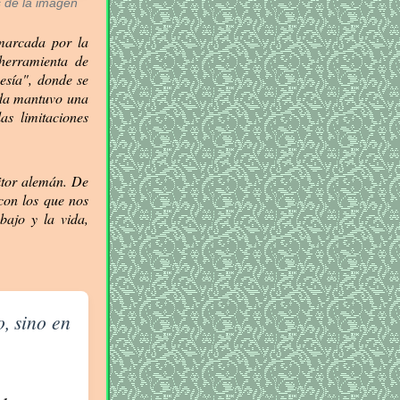
 de la imagen
 marcada por la
herramienta de
esía", donde se
vida mantuvo una
as limitaciones
itor alemán. De
con los que nos
abajo y la vida,
, sino en