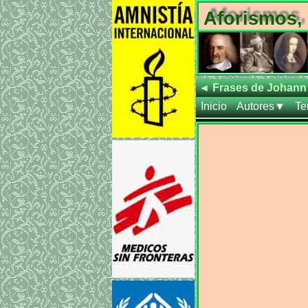
Aforismos, 
◄
Frases de Johann 
Inicio
Autores▼
T