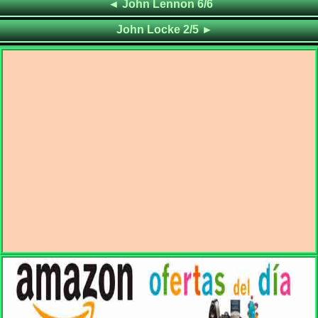
Frases de
◄
John Lennon 6/6
Frases de
John Locke 2/5
►