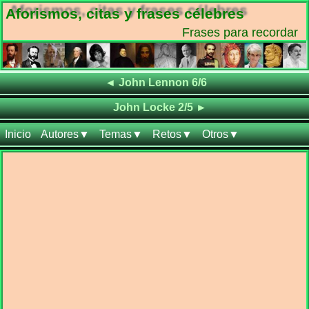
Aforismos, citas y frases célebres
Frases para recordar
Frases de
◄
John Lennon 6/6
Frases de
John Locke 2/5
►
Inicio
Autores▼
Temas▼
Retos▼
Otros▼