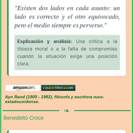
Aforismo sobre la Equivocación (pág. 1/6) - Ayn Ra
"Existen dos lados en cada asunto: un
lado es correcto y el otro equivocado,
pero el medio siempre es perverso."
Explicación y análisis:
Una crítica a la
tibieza moral o a la falta de compromiso
cuando la situación exige una posición
clara.
Ayn Rand (1905 - 1982), filósofa y escritora ruso-
estadounidense.
❧
Benedetto Croce