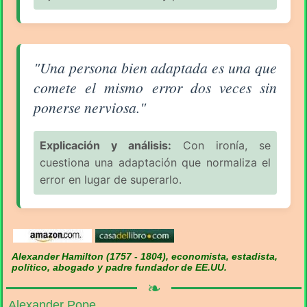
Aforismo sobre la Equivocación (pág. 1/6) - Alexand
"Una persona bien adaptada es una que
comete el mismo error dos veces sin
ponerse nerviosa."
Explicación y análisis:
Con ironía, se
cuestiona una adaptación que normaliza el
error en lugar de superarlo.
Alexander Hamilton (1757 - 1804), economista, estadista,
político, abogado y padre fundador de EE.UU.
❧
Alexander Pope