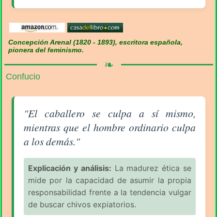
Concepción Arenal (1820 - 1893), escritora española,
pionera del feminismo.
❧
Confucio
Aforismo sobre la Equivocación (pág. 1/6) - Confuci
"El caballero se culpa a sí mismo,
mientras que el hombre ordinario culpa
a los demás."
Explicación y análisis:
La madurez ética se
mide por la capacidad de asumir la propia
responsabilidad frente a la tendencia vulgar
de buscar chivos expiatorios.