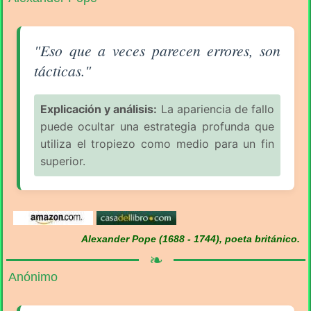
Aforismo sobre la Equivocación (pág. 1/6) - Alexan
"Eso que a veces parecen errores, son
tácticas."
Explicación y análisis:
La apariencia de fallo
puede ocultar una estrategia profunda que
utiliza el tropiezo como medio para un fin
superior.
Alexander Pope (1688 - 1744), poeta británico.
❧
Anónimo