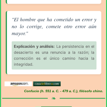
Aforismo sobre la Equivocación (pág. 1/6) - Confuci
"El hombre que ha cometido un error y
no lo corrige, comete otro error aún
mayor."
Explicación y análisis:
La persistencia en el
desacierto es una renuncia a la razón; la
corrección es el único camino hacia la
integridad.
Confucio (h. 551 a. C. - 479 a. C.), filósofo chino.
❧