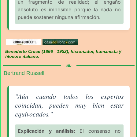
un fragmento de realidad; el engaño
absoluto es imposible porque la nada no
puede sostener ninguna afirmación.
Benedetto Croce (1866 - 1952), historiador, humanista y
filósofo italiano.
❧
Bertrand Russell
Aforismo sobre la Equivocación (pág. 1/6) - Bertrand
"Aún cuando todos los expertos
coincidan, pueden muy bien estar
equivocados."
Explicación y análisis:
El consenso no