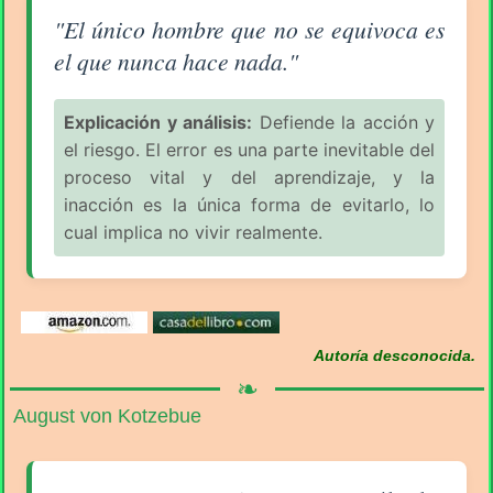
Aforismo sobre la Equivocación (pág. 1/6) - Anónim
"El único hombre que no se equivoca es
el que nunca hace nada."
Explicación y análisis:
Defiende la acción y
el riesgo. El error es una parte inevitable del
proceso vital y del aprendizaje, y la
inacción es la única forma de evitarlo, lo
cual implica no vivir realmente.
Autoría desconocida.
❧
August von Kotzebue
Aforismo sobre la Equivocación (pág. 1/6) - August