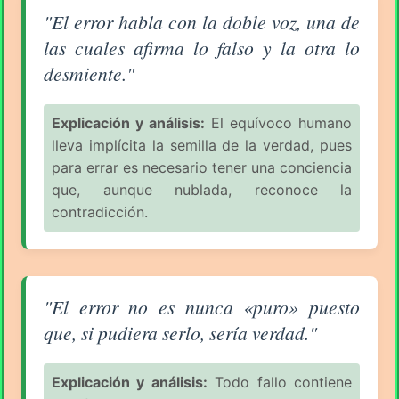
Aforismo sobre la Equivocación (pág. 1/6) - Benede
"El error habla con la doble voz, una de
las cuales afirma lo falso y la otra lo
desmiente."
Explicación y análisis:
El equívoco humano
lleva implícita la semilla de la verdad, pues
para errar es necesario tener una conciencia
que, aunque nublada, reconoce la
contradicción.
Aforismo sobre la Equivocación (pág. 1/6) - Benede
"El error no es nunca «puro» puesto
que, si pudiera serlo, sería verdad."
Explicación y análisis:
Todo fallo contiene