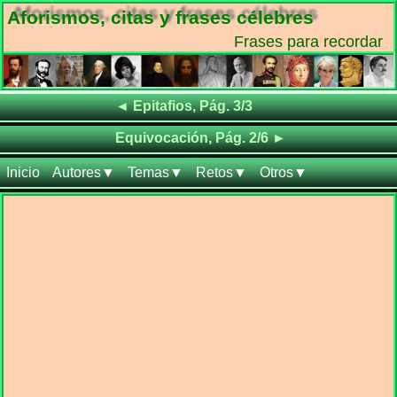
Aforismos, citas y frases célebres
Frases para recordar
Frases de
◄
Epitafios, Pág. 3/3
Frases de
Equivocación, Pág. 2/6
►
Inicio
Autores▼
Temas▼
Retos▼
Otros▼