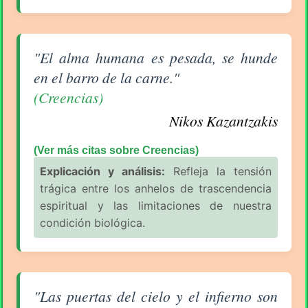
Aforismo sobre Creencias de Nikos Kazantzakis
"El alma humana es pesada, se hunde
en el barro de la carne."
(Creencias)
Nikos Kazantzakis
(Ver más citas sobre Creencias)
Explicación y análisis:
Refleja la tensión
trágica entre los anhelos de trascendencia
espiritual y las limitaciones de nuestra
condición biológica.
Aforismo sobre Creencias de Nikos Kazantzakis
"Las puertas del cielo y el infierno son