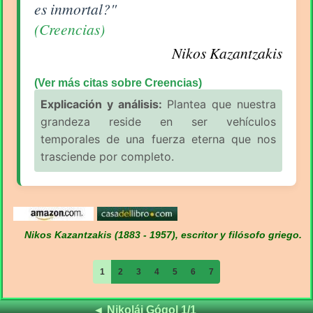
es inmortal?"
(Creencias)
Nikos Kazantzakis
(Ver más citas sobre Creencias)
Explicación y análisis:
Plantea que nuestra
grandeza reside en ser vehículos
temporales de una fuerza eterna que nos
trasciende por completo.
Nikos Kazantzakis (1883 - 1957), escritor y filósofo griego.
1
2
3
4
5
6
7
Frases de
◄
Nikolái Gógol 1/1