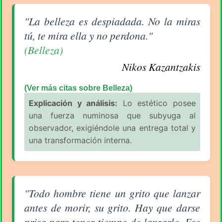
Aforismo sobre Belleza de Nikos Kazantzakis
"La belleza es despiadada. No la miras
tú, te mira ella y no perdona."
(Belleza)
Nikos Kazantzakis
(Ver más citas sobre Belleza)
Explicación y análisis:
Lo estético posee
una fuerza numinosa que subyuga al
observador, exigiéndole una entrega total y
una transformación interna.
Aforismo sobre Creatividad de Nikos Kazantzakis
"Todo hombre tiene un grito que lanzar
antes de morir, su grito. Hay que darse
prisa para tener tiempo de lanzarlo. Ese