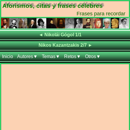
Aforismos, citas y frases célebres
Frases para recordar
Frases de
◄
Nikolái Gógol 1/1
Frases de
Nikos Kazantzakis 2/7
►
Inicio
Autores▼
Temas▼
Retos▼
Otros▼