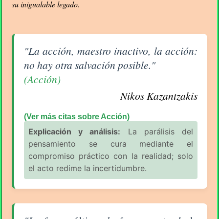
su inigualable legado.
Aforismo sobre Acción de Nikos Kazantzakis
"La acción, maestro inactivo, la acción:
no hay otra salvación posible."
(Acción)
Nikos Kazantzakis
(Ver más citas sobre Acción)
Explicación y análisis:
La parálisis del
pensamiento se cura mediante el
compromiso práctico con la realidad; solo
el acto redime la incertidumbre.
Aforismo sobre Acción de Nikos Kazantzakis