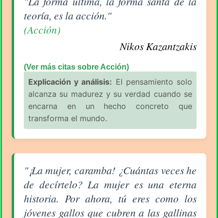
"La forma última, la forma santa de la
teoría, es la acción."
(Acción)
Nikos Kazantzakis
(Ver más citas sobre Acción)
Explicación y análisis:
El pensamiento solo
alcanza su madurez y su verdad cuando se
encarna en un hecho concreto que
transforma el mundo.
Aforismo sobre Amor de Nikos Kazantzakis
"¡La mujer, caramba! ¿Cuántas veces he
de decírtelo? La mujer es una eterna
historia. Por ahora, tú eres como los
jóvenes gallos que cubren a las gallinas