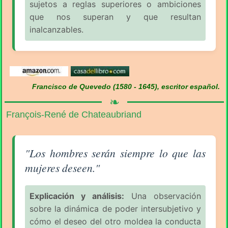
sujetos a reglas superiores o ambiciones
que nos superan y que resultan
inalcanzables.
Francisco de Quevedo (1580 - 1645), escritor español.
❧
François-René de Chateaubriand
Aforismo sobre el Hombre (pág. 2/7) - François-Re
"Los hombres serán siempre lo que las
mujeres deseen."
Explicación y análisis:
Una observación
sobre la dinámica de poder intersubjetivo y
cómo el deseo del otro moldea la conducta