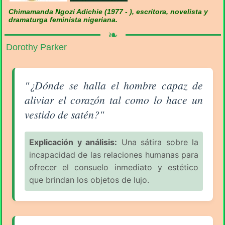
Chimamanda Ngozi Adichie (1977 - ), escritora, novelista y
dramaturga feminista nigeriana.
❧
Dorothy Parker
Aforismo sobre el Hombre (pág. 2/7) - Dorothy Park
"¿Dónde se halla el hombre capaz de
aliviar el corazón tal como lo hace un
vestido de satén?"
Explicación y análisis:
Una sátira sobre la
incapacidad de las relaciones humanas para
ofrecer el consuelo inmediato y estético
que brindan los objetos de lujo.