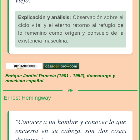
Explicación y análisis:
Observación sobre el
ciclo vital y el eterno retorno al refugio de
lo femenino como origen y consuelo de la
existencia masculina.
Enrique Jardiel Poncela (1901 - 1952), dramaturgo y
novelista español.
❧
Ernest Hemingway
Aforismo sobre el Hombre (pág. 2/7) - Ernest Hemi
"Conocer a un hombre y conocer lo que
encierra en su cabeza, son dos cosas
distintas."