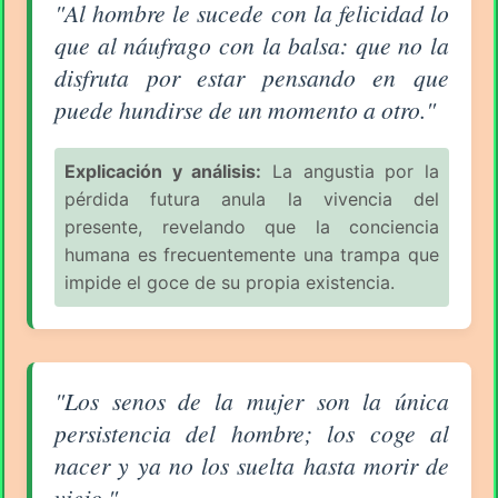
Aforismo sobre el Hombre (pág. 2/7) - Enrique Jardi
"Al hombre le sucede con la felicidad lo
que al náufrago con la balsa: que no la
disfruta por estar pensando en que
puede hundirse de un momento a otro."
Explicación y análisis:
La angustia por la
pérdida futura anula la vivencia del
presente, revelando que la conciencia
humana es frecuentemente una trampa que
impide el goce de su propia existencia.
Aforismo sobre el Hombre (pág. 2/7) - Enrique Jardi
"Los senos de la mujer son la única
persistencia del hombre; los coge al
nacer y ya no los suelta hasta morir de
viejo."