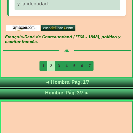
y la identidad.
François-René de Chateaubriand (1768 - 1848), político y
escritor francés.
❧
1
2
3
4
5
6
7
Frases de
◄
Hombre, Pág. 1/7
Frases de
Hombre, Pág. 3/7
►