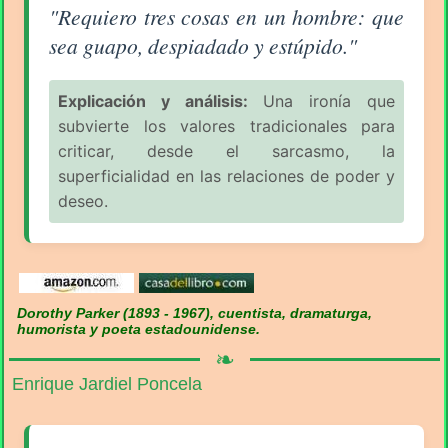
Aforismo sobre el Hombre (pág. 2/7) - Dorothy Park
"Requiero tres cosas en un hombre: que
sea guapo, despiadado y estúpido."
Explicación y análisis:
Una ironía que
subvierte los valores tradicionales para
criticar, desde el sarcasmo, la
superficialidad en las relaciones de poder y
deseo.
Dorothy Parker (1893 - 1967), cuentista, dramaturga,
humorista y poeta estadounidense.
❧
Enrique Jardiel Poncela