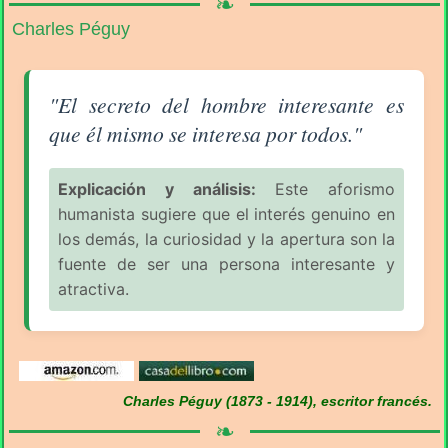
❧
Charles Péguy
Aforismo sobre el Hombre (pág. 2/7) - Charles Pégu
"El secreto del hombre interesante es
que él mismo se interesa por todos."
Explicación y análisis:
Este aforismo
humanista sugiere que el interés genuino en
los demás, la curiosidad y la apertura son la
fuente de ser una persona interesante y
atractiva.
Charles Péguy (1873 - 1914), escritor francés.
❧