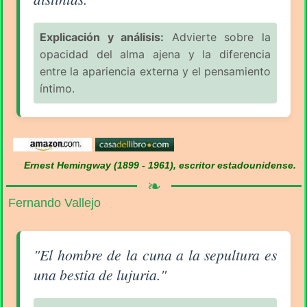
Explicación y análisis:
Advierte sobre la
opacidad del alma ajena y la diferencia
entre la apariencia externa y el pensamiento
íntimo.
Ernest Hemingway (1899 - 1961), escritor estadounidense.
❧
Fernando Vallejo
Aforismo sobre el Hombre (pág. 2/7) - Fernando Vall
"El hombre de la cuna a la sepultura es
una bestia de lujuria."