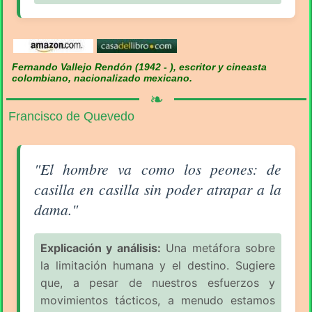
Fernando Vallejo Rendón (1942 - ), escritor y cineasta
colombiano, nacionalizado mexicano.
❧
Francisco de Quevedo
Aforismo sobre el Hombre (pág. 2/7) - Francisco d
"El hombre va como los peones: de
casilla en casilla sin poder atrapar a la
dama."
Explicación y análisis:
Una metáfora sobre
la limitación humana y el destino. Sugiere
que, a pesar de nuestros esfuerzos y
movimientos tácticos, a menudo estamos