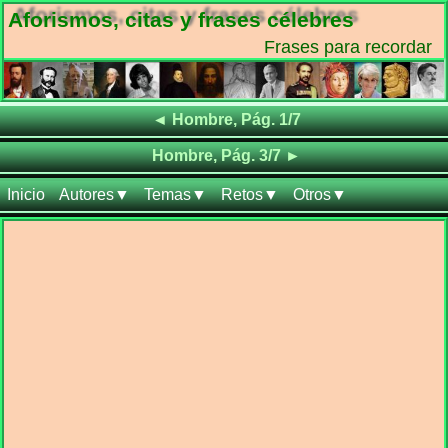
Aforismos, citas y frases célebres
Frases para recordar
Frases de
◄
Hombre, Pág. 1/7
Frases de
Hombre, Pág. 3/7
►
Inicio
Autores▼
Temas▼
Retos▼
Otros▼