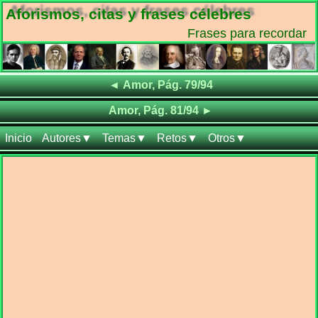
Aforismos, citas y frases célebres
Frases para recordar
Frases de
◄
Amor, Pág. 79/94
Frases de
Amor, Pág. 81/94
►
Inicio
Autores▼
Temas▼
Retos▼
Otros▼