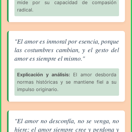
mide por su capacidad de compasión
radical.
Aforismo sobre el Amor (pág. 80/94) - Rafael Barret
"El amor es inmoral por esencia, porque
las costumbres cambian, y el gesto del
amor es siempre el mismo."
Explicación y análisis:
El amor desborda
normas históricas y se mantiene fiel a su
impulso originario.
Aforismo sobre el Amor (pág. 80/94) - Rafael Barret
"El amor no desconfía, no se venga, no
hiere; el amor siempre cree y perdona y