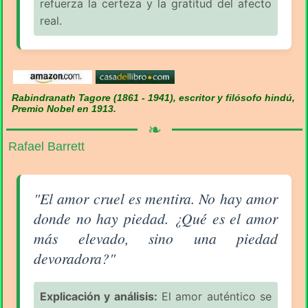
refuerza la certeza y la gratitud del afecto
real.
Rabindranath Tagore (1861 - 1941), escritor y filósofo hindú,
Premio Nobel en 1913.
❧
Rafael Barrett
Aforismo sobre el Amor (pág. 80/94) - Rafael Barret
"El amor cruel es mentira. No hay amor
donde no hay piedad. ¿Qué es el amor
más elevado, sino una piedad
devoradora?"
Explicación y análisis:
El amor auténtico se