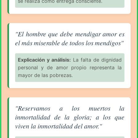
se realiza como entrega consciente.
Aforismo sobre el Amor (pág. 80/94) - Rabindranat
"El hombre que debe mendigar amor es
el más miserable de todos los mendigos"
Explicación y análisis:
La falta de dignidad
personal y de amor propio representa la
mayor de las pobrezas.
Aforismo sobre el Amor (pág. 80/94) - Rabindranat
"Reservamos a los muertos la
inmortalidad de la gloria; a los que
viven la inmortalidad del amor."