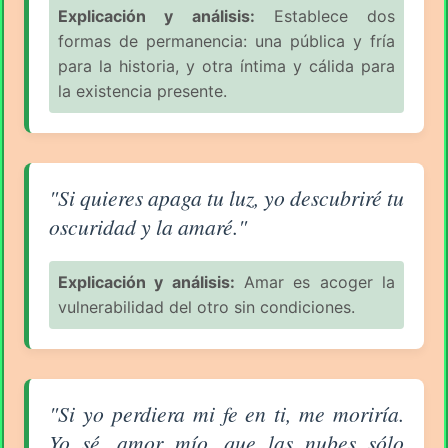
Explicación y análisis:
Establece dos
formas de permanencia: una pública y fría
para la historia, y otra íntima y cálida para
la existencia presente.
Aforismo sobre el Amor (pág. 80/94) - Rabindranat
"Si quieres apaga tu luz, yo descubriré tu
oscuridad y la amaré."
Explicación y análisis:
Amar es acoger la
vulnerabilidad del otro sin condiciones.
Aforismo sobre el Amor (pág. 80/94) - Rabindranat
"Si yo perdiera mi fe en ti, me moriría.
Yo sé, amor mío, que las nubes sólo