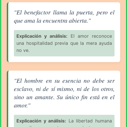
Aforismo sobre el Amor (pág. 80/94) - Rabindranat
"El benefactor llama la puerta, pero el
que ama la encuentra abierta."
Explicación y análisis:
El amor reconoce
una hospitalidad previa que la mera ayuda
no ve.
Aforismo sobre el Amor (pág. 80/94) - Rabindranat
"El hombre en su esencia no debe ser
esclavo, ni de sí mismo, ni de los otros,
sino un amante. Su único fin está en el
amor."
Explicación y análisis:
La libertad humana