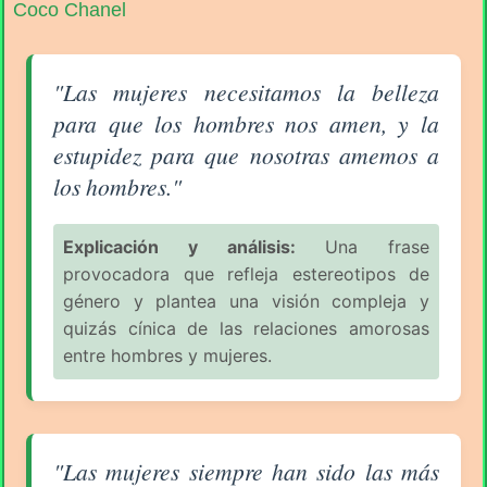
Coco Chanel
Aforismo sobre la Mujer (pág. 3/18) - Coco Chanel
"Las mujeres necesitamos la belleza
para que los hombres nos amen, y la
estupidez para que nosotras amemos a
los hombres."
Explicación y análisis:
Una frase
provocadora que refleja estereotipos de
género y plantea una visión compleja y
quizás cínica de las relaciones amorosas
entre hombres y mujeres.
Aforismo sobre la Mujer (pág. 3/18) - Coco Chanel
"Las mujeres siempre han sido las más