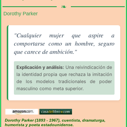
❧
Dorothy Parker
Aforismo sobre la Mujer (pág. 3/18) - Dorothy Parke
"Cualquier mujer que aspire a
comportarse como un hombre, seguro
que carece de ambición."
Explicación y análisis:
Una reivindicación de
la identidad propia que rechaza la imitación
de los modelos tradicionales de poder
masculino como meta superior.
Dorothy Parker (1893 - 1967), cuentista, dramaturga,
humorista y poeta estadounidense.