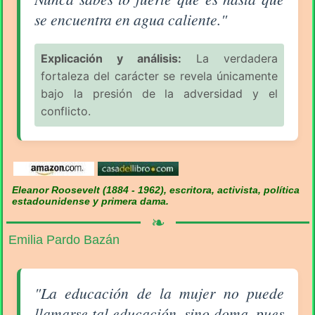
se encuentra en agua caliente."
Explicación y análisis:
La verdadera
fortaleza del carácter se revela únicamente
bajo la presión de la adversidad y el
conflicto.
Eleanor Roosevelt (1884 - 1962), escritora, activista, política
estadounidense y primera dama.
❧
Emilia Pardo Bazán
Aforismo sobre la Mujer (pág. 3/18) - Emilia Pardo 
"La educación de la mujer no puede
llamarse tal educación, sino doma, pues