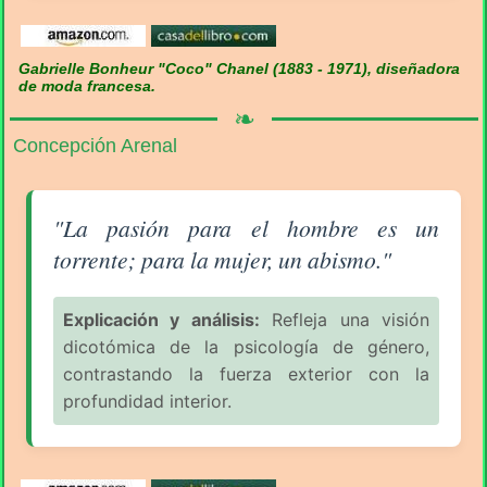
Gabrielle Bonheur "Coco" Chanel (1883 - 1971), diseñadora
de moda francesa.
❧
Concepción Arenal
Aforismo sobre la Mujer (pág. 3/18) - Concepción Ar
"La pasión para el hombre es un
torrente; para la mujer, un abismo."
Explicación y análisis:
Refleja una visión
dicotómica de la psicología de género,
contrastando la fuerza exterior con la
profundidad interior.