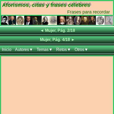
Aforismos, citas y frases célebres
Frases para recordar
Frases de
◄
Mujer, Pág. 2/18
Frases de
Mujer, Pág. 4/18
►
Inicio
Autores▼
Temas▼
Retos▼
Otros▼