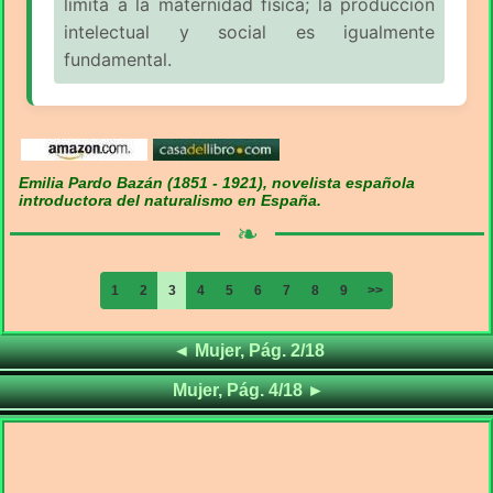
limita a la maternidad física; la producción
intelectual y social es igualmente
fundamental.
Emilia Pardo Bazán (1851 - 1921), novelista española
introductora del naturalismo en España.
❧
1
2
3
4
5
6
7
8
9
>>
Frases de
◄
Mujer, Pág. 2/18
Frases de
Mujer, Pág. 4/18
►