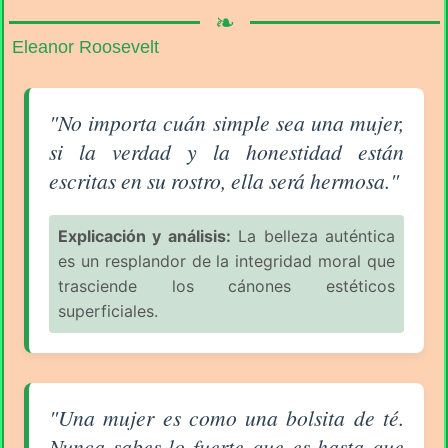
❧
Eleanor Roosevelt
Aforismo sobre la Mujer (pág. 3/18) - Eleanor Roose
"No importa cuán simple sea una mujer,
si la verdad y la honestidad están
escritas en su rostro, ella será hermosa."
Explicación y análisis:
La belleza auténtica
es un resplandor de la integridad moral que
trasciende los cánones estéticos
superficiales.
Aforismo sobre la Mujer (pág. 3/18) - Eleanor Roose
"Una mujer es como una bolsita de té.
Nunca sabes lo fuerte que es hasta que