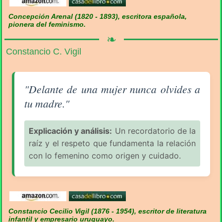
Concepción Arenal (1820 - 1893), escritora española,
pionera del feminismo.
❧
Constancio C. Vigil
Aforismo sobre la Mujer (pág. 3/18) - Constancio C. 
"Delante de una mujer nunca olvides a
tu madre."
Explicación y análisis:
Un recordatorio de la
raíz y el respeto que fundamenta la relación
con lo femenino como origen y cuidado.
Constancio Cecilio Vigil (1876 - 1954), escritor de literatura
infantil y empresario uruguayo.