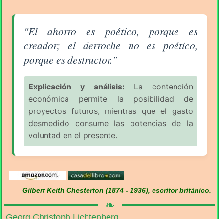
Aforismo sobre el Consumismo (pág. 5/11) - G. K. C
"El ahorro es poético, porque es
creador; el derroche no es poético,
porque es destructor."
Explicación y análisis:
La contención
económica permite la posibilidad de
proyectos futuros, mientras que el gasto
desmedido consume las potencias de la
voluntad en el presente.
Gilbert Keith Chesterton (1874 - 1936), escritor británico.
❧
Georg Christoph Lichtenberg