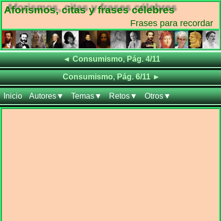
Aforismos, citas y frases célebres
Frases para recordar
Frases de
◄
Consumismo, Pág. 4/11
Frases de
Consumismo, Pág. 6/11
►
Inicio
Autores▼
Temas▼
Retos▼
Otros▼