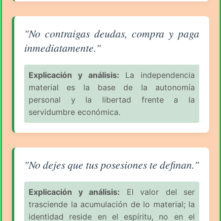
Aforismo sobre el Consumismo (pág. 5/11) - George 
"No contraigas deudas, compra y paga
inmediatamente."
Explicación y análisis:
La independencia
material es la base de la autonomía
personal y la libertad frente a la
servidumbre económica.
Aforismo sobre el Consumismo (pág. 5/11) - George 
"No dejes que tus posesiones te definan."
Explicación y análisis:
El valor del ser
trasciende la acumulación de lo material; la
identidad reside en el espíritu, no en el