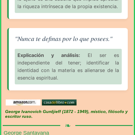
la riqueza intrínseca de la propia existencia.
Aforismo sobre el Consumismo (pág. 5/11) - George 
"Nunca te definas por lo que posees."
Explicación y análisis:
El ser es
independiente del tener; identificar la
identidad con la materia es alienarse de la
esencia espiritual.
George Ivanovich Gurdjieff (1872 - 1949), místico, filósofo y
escritor ruso.
❧
George Santayana