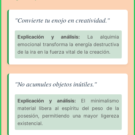
Aforismo sobre el Consumismo (pág. 5/11) - George 
"Convierte tu enojo en creatividad."
Explicación y análisis:
La alquimia
emocional transforma la energía destructiva
de la ira en la fuerza vital de la creación.
Aforismo sobre el Consumismo (pág. 5/11) - George 
"No acumules objetos inútiles."
Explicación y análisis:
El minimalismo
material libera al espíritu del peso de la
posesión, permitiendo una mayor ligereza
existencial.