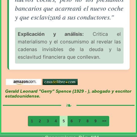
bancarios que acarreará el nuevo coche
y que esclavizará a sus conductores."
Explicación y análisis:
Critica el
materialismo y el consumismo al revelar las
cadenas invisibles de la deuda y la
esclavitud financiera que conllevan.
Gerald Leonard "Gerry" Spence (1929 - ), abogado y escritor
estadounidense.
❧
1
2
3
4
5
6
7
8
9
>>