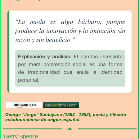
Aforismo sobre el Consumismo (pág. 5/11) - George
"La moda es algo bárbaro, porque
produce la innovación y la imitación sin
razón y sin beneficio."
Explicación y análisis:
El cambio incesante
por mera convención social es una forma
de irracionalidad que anula la identidad
personal.
George "Jorge" Santayana (1863 - 1952), poeta y filósofo
estadounidense de origen español.
❧
Gerry Spence