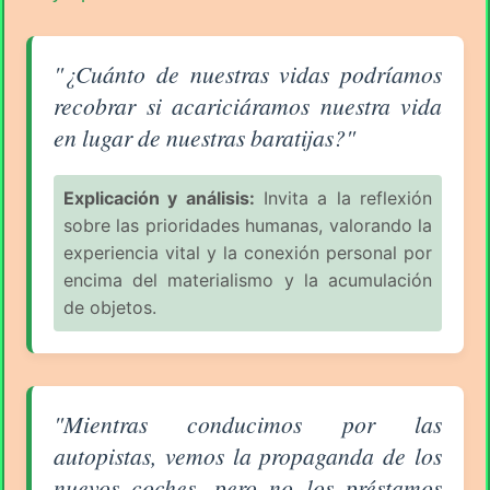
Aforismo sobre el Consumismo (pág. 5/11) - Gerry 
"¿Cuánto de nuestras vidas podríamos
recobrar si acariciáramos nuestra vida
en lugar de nuestras baratijas?"
Explicación y análisis:
Invita a la reflexión
sobre las prioridades humanas, valorando la
experiencia vital y la conexión personal por
encima del materialismo y la acumulación
de objetos.
Aforismo sobre el Consumismo (pág. 5/11) - Gerry 
"Mientras conducimos por las
autopistas, vemos la propaganda de los
nuevos coches, pero no los préstamos