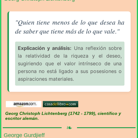
Aforismo sobre el Consumismo (pág. 5/11) - Georg 
"Quien tiene menos de lo que desea ha
de saber que tiene más de lo que vale."
Explicación y análisis:
Una reflexión sobre
la relatividad de la riqueza y el deseo,
sugiriendo que el valor intrínseco de una
persona no está ligado a sus posesiones o
aspiraciones materiales.
Georg Christoph Lichtenberg (1742 - 1799), científico y
escritor alemán.
❧
George Gurdjieff