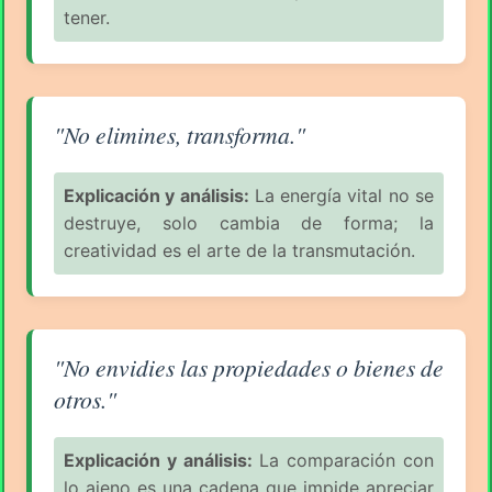
tener.
Aforismo sobre el Consumismo (pág. 5/11) - George 
"No elimines, transforma."
Explicación y análisis:
La energía vital no se
destruye, solo cambia de forma; la
creatividad es el arte de la transmutación.
Aforismo sobre el Consumismo (pág. 5/11) - George 
"No envidies las propiedades o bienes de
otros."
Explicación y análisis:
La comparación con
lo ajeno es una cadena que impide apreciar