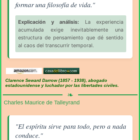
formar una filosofía de vida."
Explicación y análisis:
La experiencia
acumulada exige inevitablemente una
estructura de pensamiento que dé sentido
al caos del transcurrir temporal.
Clarence Seward Darrow (1857 - 1938), abogado
estadounidense y luchador por las libertades civiles.
❧
Charles Maurice de Talleyrand
Aforismo sobre la Filosofía (pág. 2/16) - Charles Ma
"El espíritu sirve para todo, pero a nada
conduce."