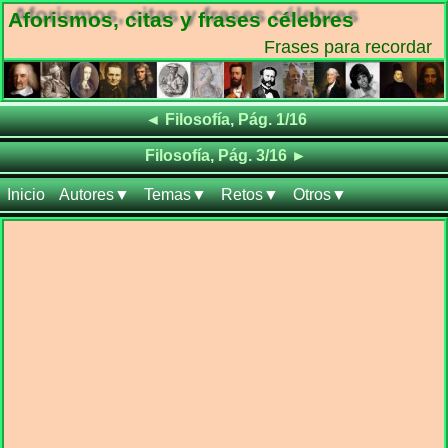
Aforismos, citas y frases célebres
Frases para recordar
Frases de
◄
Filosofía, Pág. 1/16
Frases de
Filosofía, Pág. 3/16
►
Inicio
Autores▼
Temas▼
Retos▼
Otros▼