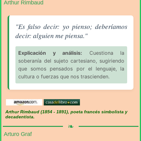
Arthur Rimbaud
Aforismo sobre la Filosofía (pág. 2/16) - Arthur Rim
"Es falso decir: yo pienso; deberíamos
decir: alguien me piensa."
Explicación y análisis:
Cuestiona la
soberanía del sujeto cartesiano, sugiriendo
que somos pensados por el lenguaje, la
cultura o fuerzas que nos trascienden.
Arthur Rimbaud (1854 - 1891), poeta francés simbolista y
decadentista.
❧
Arturo Graf