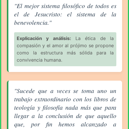
Aforismo sobre la Filosofía (pág. 2/16) - Carlo Dossi
"El mejor sistema filosófico de todos es
el de Jesucristo: el sistema de la
benevolencia."
Explicación y análisis:
La ética de la
compasión y el amor al prójimo se propone
como la estructura más sólida para la
convivencia humana.
Aforismo sobre la Filosofía (pág. 2/16) - Carlo Dossi
"Sucede que a veces se toma uno un
trabajo extraordinario con los libros de
teología y filosofía nada más que para
llegar a la conclusión de que aquello
que, por fin hemos alcanzado a