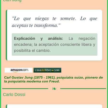
Aforismo sobre la Filosofía (pág. 2/16) - Carl Jung
"Lo que niegas te somete. Lo que
aceptas te transforma."
Explicación y análisis:
La negación
encadena; la aceptación consciente libera y
posibilita el cambio.
Carl Gustav Jung (1875 - 1961), psiquiatra suizo, pionero de
la psiquiatría moderna con Freud.
❧
Carlo Dossi