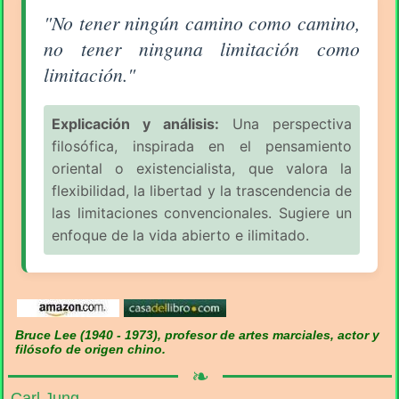
Aforismo sobre la Filosofía (pág. 2/16) - Bruce Lee
"No tener ningún camino como camino,
no tener ninguna limitación como
limitación."
Explicación y análisis:
Una perspectiva
filosófica, inspirada en el pensamiento
oriental o existencialista, que valora la
flexibilidad, la libertad y la trascendencia de
las limitaciones convencionales. Sugiere un
enfoque de la vida abierto e ilimitado.
Bruce Lee (1940 - 1973), profesor de artes marciales, actor y
filósofo de origen chino.
❧
Carl Jung