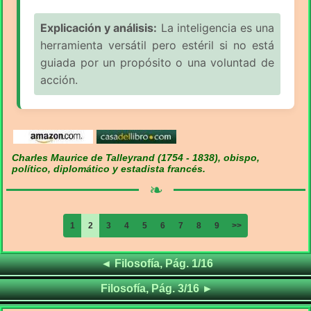
Explicación y análisis:
La inteligencia es una
herramienta versátil pero estéril si no está
guiada por un propósito o una voluntad de
acción.
Charles Maurice de Talleyrand (1754 - 1838), obispo,
político, diplomático y estadista francés.
❧
1
2
3
4
5
6
7
8
9
>>
Frases de
◄
Filosofía, Pág. 1/16
Frases de
Filosofía, Pág. 3/16
►