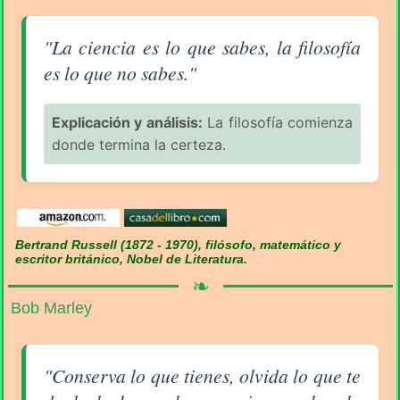
Aforismo sobre la Filosofía (pág. 2/16) - Bertrand Ru
"La ciencia es lo que sabes, la filosofía
es lo que no sabes."
Explicación y análisis:
La filosofía comienza
donde termina la certeza.
Bertrand Russell (1872 - 1970), filósofo, matemático y
escritor británico, Nobel de Literatura.
❧
Bob Marley
Aforismo sobre la Filosofía (pág. 2/16) - Bob Marley
"Conserva lo que tienes, olvida lo que te