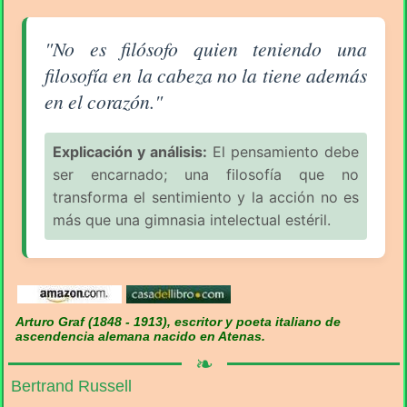
Aforismo sobre la Filosofía (pág. 2/16) - Arturo Graf
"No es filósofo quien teniendo una
filosofía en la cabeza no la tiene además
en el corazón."
Explicación y análisis:
El pensamiento debe
ser encarnado; una filosofía que no
transforma el sentimiento y la acción no es
más que una gimnasia intelectual estéril.
Arturo Graf (1848 - 1913), escritor y poeta italiano de
ascendencia alemana nacido en Atenas.
❧
Bertrand Russell