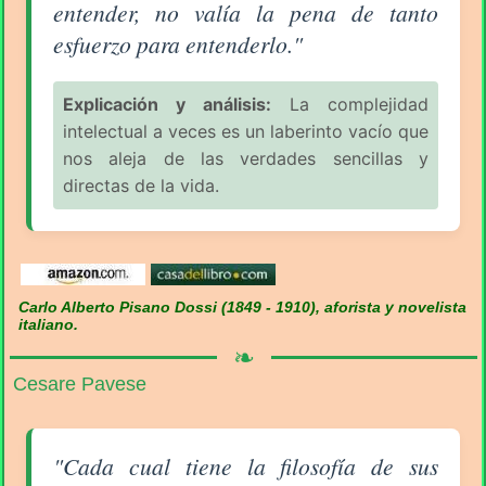
entender, no valía la pena de tanto
esfuerzo para entenderlo."
Explicación y análisis:
La complejidad
intelectual a veces es un laberinto vacío que
nos aleja de las verdades sencillas y
directas de la vida.
Carlo Alberto Pisano Dossi (1849 - 1910), aforista y novelista
italiano.
❧
Cesare Pavese
Aforismo sobre la Filosofía (pág. 2/16) - Cesare Pav
"Cada cual tiene la filosofía de sus