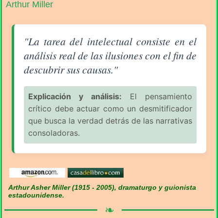
Arthur Miller
Aforismo sobre la Filosofía (pág. 2/16) - Arthur Mille
"La tarea del intelectual consiste en el
análisis real de las ilusiones con el fin de
descubrir sus causas."
Explicación y análisis:
El pensamiento
crítico debe actuar como un desmitificador
que busca la verdad detrás de las narrativas
consoladoras.
Arthur Asher Miller (1915 - 2005), dramaturgo y guionista
estadounidense.
❧