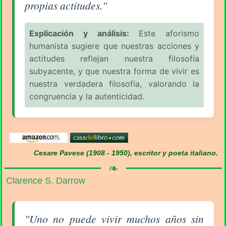
propias actitudes."
Explicación y análisis:
Este aforismo
humanista sugiere que nuestras acciones y
actitudes reflejan nuestra filosofía
subyacente, y que nuestra forma de vivir es
nuestra verdadera filosofía, valorando la
congruencia y la autenticidad.
Cesare Pavese (1908 - 1950), escritor y poeta italiano.
❧
Clarence S. Darrow
Aforismo sobre la Filosofía (pág. 2/16) - Clarence S
"Uno no puede vivir muchos años sin